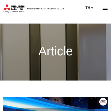
TH
ลิฟต์,
ลิฟท์,
หน้าหลัก
บันได
องค์กร
เลื่อน
เกี่ยวกับเรา
ข่าวสาร
Article
ความยั่งยืน
ผลิตภัณฑ์
โครงการอ้างอิง
ลิฟต์
การบริการ
ศูนย์ฝึกอบรม
บันไดเลื่อน
การบริการ
การปรับปรุง
E-Book & Newsletter
ทางลาดเลื่อน
การบำรุงรักษา
ทำไมจึงต้องปรับปรุง
บทความ
ระบบการตรวจสอบ
อุปกรณ์เสริม
เทคโนโลยีและอุปกรณ์
ติดต่อเรา
ระบบบริหารจัดการอาคาร
M’s Bridge
โครงการอ้างอิง