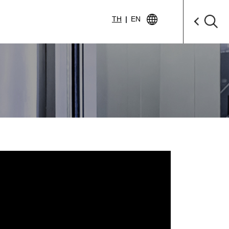
TH
|
EN